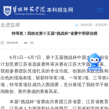
走进盐师
您的位置：走进盐师>
特等奖！我校在第十五届“挑战杯”省赛中荣获佳绩
2026-06-08
245
6
月
5
日
—6
月
7
日，第十五届挑战杯中国大学生创业
计划竞赛江苏省选拔赛终审决赛在江苏大学圆满落幕。
我校参赛团队凭借扎实的专业功底、创新的实践思路和
出色的现场表现，斩获特等奖
1
项、一等奖
1
项、三等奖
6
项，特等奖项目成功入围国赛，充分展现了我校学子敢
闯敢创、善作善成的青春风采。
本届“挑战杯”省赛由共青团江苏省委、江苏省教育
厅、江苏省人力资源和社会保障厅、江苏省科学技术协