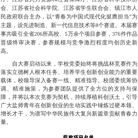
会、江苏省社会科学院、江苏省学生联合会、镇江市人
民政府联合主办，以“青春为中国式现代化挺膺担当”为
主题，设先进制造、新一代信息技术等
8
个赛道。本届赛
事共吸引全省
206
所高校、
5
万余个项目参赛，
376
件作品
晋级终审决赛，参赛规模与竞争激烈程度均创历史新
高。
自大赛启动以来，学校党委始终将挑战杯竞赛作为
落实立德树人根本任务、培养学生创新创业能力的重要
载体，校领导深入备赛一线、精准指导。校团委统筹协
调、精准施策，为参赛团队提供了全方位的支持与保
障，并将以本次竞赛为契机，持续厚植科创沃土，引导
广大盐师青年在创新创业的生动实践中锤炼过硬本领、
增长才干，为谱写中华民族伟大复兴新篇章贡献青春力
量。