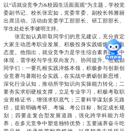
以“话就业竞争力&校园生活面面观”为主题，学校党
委副书记、校长张宏如，党委常委、副校长韩雅丽
出席活动。活动由党委学工部部长、研工部部长、
学生处处长李健明主持。
张宏如认真听取同学们的意见建议，充分肯定
大家主动思考职业发展、积极投身实践锻炼的进取
态度。他指出，就业竞争力是学生综合素养的集中
体现，需学校与学生双向发力、协同提升。他勉励
同学们：一要扎根实践淬炼本领，积极参与创新创
业竞赛与暑期社会实践，在实战中磨砺创新思维、
深化行业认知，推动所学知识向实操能力转化；二
要夯实求职硬核支撑，立足专业学习，积极考取职
业资格证书，增强求职底气；三要科学谋划多元路
径，提前明确考研、考编、考公目标，制定成长规
划；四要走复合型发展道路，强化跨学科能力培
养，在多元竞争中塑造独特优势；五要涵养奋斗吃